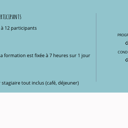
rticipants
é à 12 participants
PROG
COND
a formation est fixée à 7 heures sur 1 jour
stagiaire tout inclus (café, déjeuner)