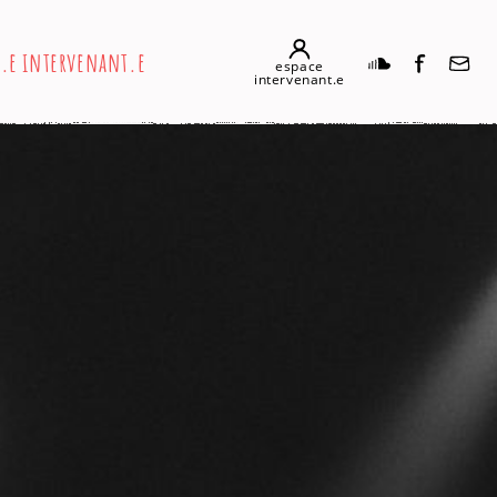
n.e intervenant.e
espace
intervenant.e