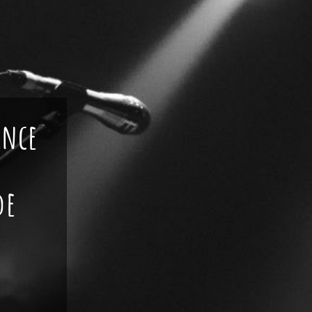
ance
de