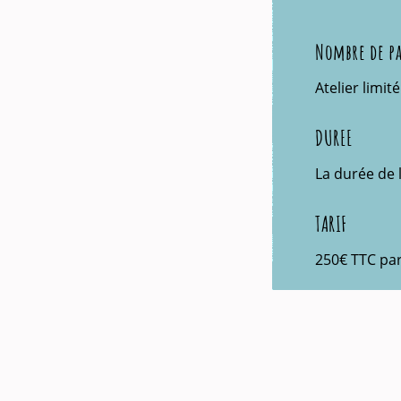
Nombre de pa
Atelier limit
DUREE
La durée de l
TARIF
250€ TTC par 