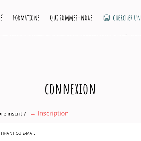
chercher u
té
Formations
Qui sommes-nous
connexion
→ Inscription
re inscrit ?
TIFIANT OU E-MAIL