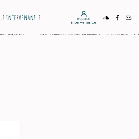
n.e intervenant.e
espace
intervenant.e