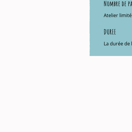
Nombre de pa
Atelier limit
DUREE
La durée de l
TARIF
400€ TTC par 