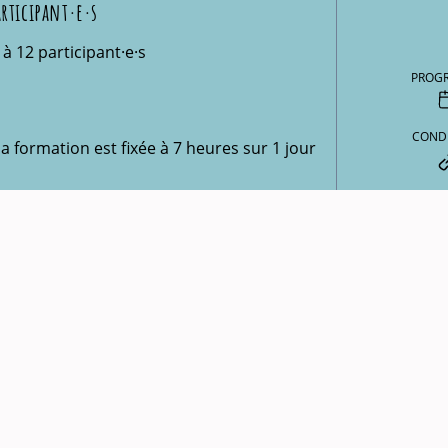
rticipant·e·s
é à 12 participant·e·s
PROG
COND
a formation est fixée à 7 heures sur 1 jour
stagiaire tout inclus (café, déjeuner)
← Formations