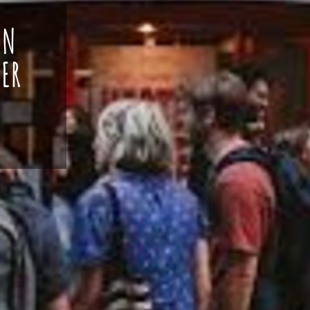
EN
IER