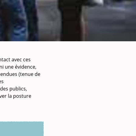
ntact avec ces
 ni une évidence,
attendues (tenue de
es
 des publics,
ver la posture